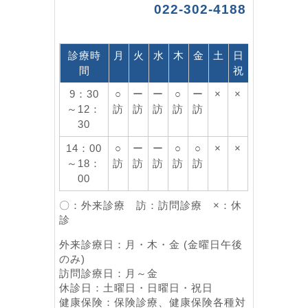
022-302-4188
診療時
月
火
水
木
金
土
日
間
祝
9：30
○
ー
ー
○
ー
×
×
～12：
訪
訪
訪
訪
訪
30
14：00
○
ー
ー
○
○
×
×
～18：
訪
訪
訪
訪
訪
00
〇：外来診療 訪：訪問診療 ×：休
診
外来診療日：月・木・金 (金曜日午後
のみ)
訪問診療日：月～金
休診日：土曜日・日曜日・祝日
健康保険：保険診療、健康保険各種対